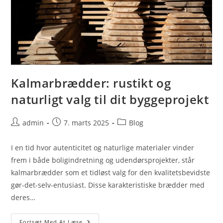
Kalmarbrædder: rustikt og
naturligt valg til dit byggeprojekt
Post
Post
Post
admin
7. marts 2025
Blog
author:
published:
category:
I en tid hvor autenticitet og naturlige materialer vinder
frem i både boligindretning og udendørsprojekter, står
kalmarbrædder som et tidløst valg for den kvalitetsbevidste
gør-det-selv-entusiast. Disse karakteristiske brædder med
deres…
Kalmarbrædder:
Fortsæt Med At Læse