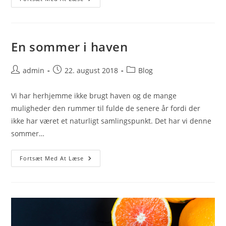
Rustikt
Og
Naturligt
Valg
Til
Dit
En sommer i haven
Byggeprojekt
Post
Post
Post
admin
22. august 2018
Blog
author:
published:
category:
Vi har herhjemme ikke brugt haven og de mange
muligheder den rummer til fulde de senere år fordi der
ikke har været et naturligt samlingspunkt. Det har vi denne
sommer…
En
Fortsæt Med At Læse
Sommer
I
Haven