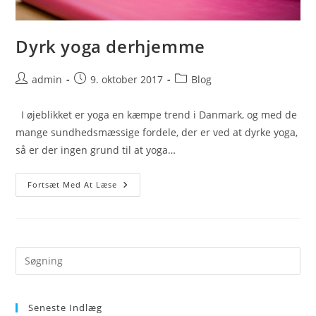
Dyrk yoga derhjemme
Post
Post
Post
admin
9. oktober 2017
Blog
author:
published:
category:
I øjeblikket er yoga en kæmpe trend i Danmark, og med de
mange sundhedsmæssige fordele, der er ved at dyrke yoga,
så er der ingen grund til at yoga…
Dyrk
Fortsæt Med At Læse
Yoga
Derhjemme
Seneste Indlæg