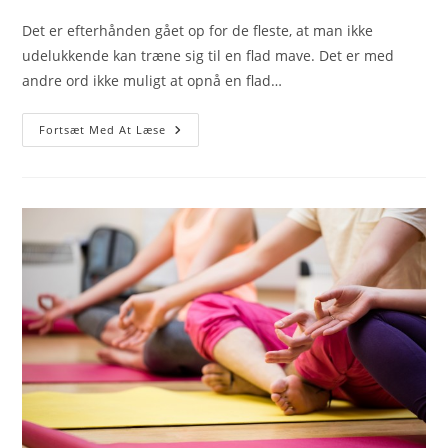
author:
published:
category:
Det er efterhånden gået op for de fleste, at man ikke
udelukkende kan træne sig til en flad mave. Det er med
andre ord ikke muligt at opnå en flad…
5
Fortsæt Med At Læse
Tips
Til
En
Flad
Mave