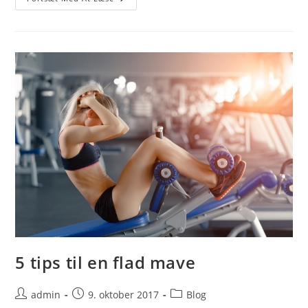
Dig
Ved
Hjælp
Af
Juice
5 tips til en flad mave
Post
Post
Post
admin
9. oktober 2017
Blog